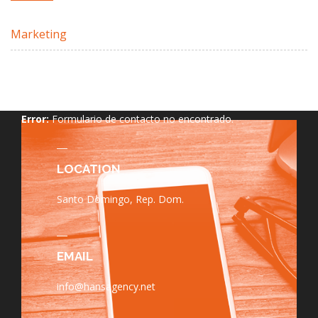
Marketing
Error:
Formulario de contacto no encontrado.
LOCATION
Santo Domingo, Rep. Dom.
EMAIL
info@hansagency.net