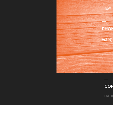
info@h
PHO
+(849)
CO
FACE