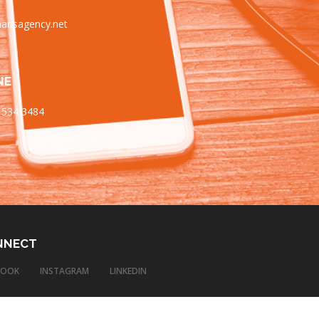
ansagency.net
NE
 534 3484
NNECT
BOOK
INSTAGRAM
LINKEDIN