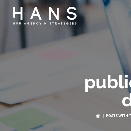
publi
d
| POSTS WITH T